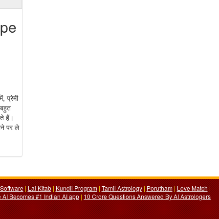
ope
, प्रेमी
 बहुत
े हैं।
ने पर ले
Software
|
Lal Kitab
|
Kundli Program
|
Tamil Astrology
|
Porutham
|
Love Match
|
 AI Becomes #1 Indian AI app
|
10 Crore Questions Answered By AI Astrologers