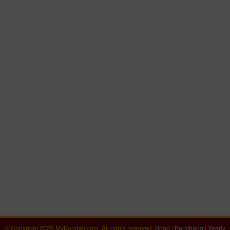
© Copyright 2026 MyKundali.com, All rights reserved.
Shop
|
Panchang
|
Yearly