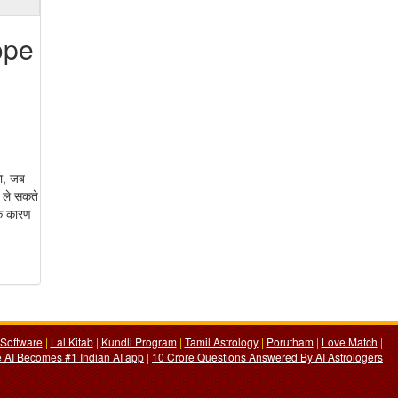
ope
गा, जब
ी ले सकते
के कारण
Software
|
Lal Kitab
|
Kundli Program
|
Tamil Astrology
|
Porutham
|
Love Match
|
 AI Becomes #1 Indian AI app
|
10 Crore Questions Answered By AI Astrologers