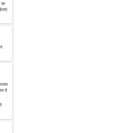
थ का
िलाएं
ाद
 अलावा
ता है
ें