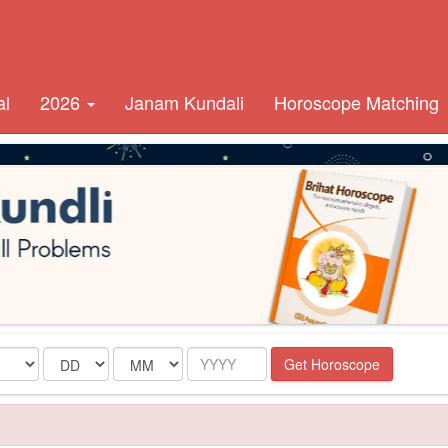
al
2026
Janam Kundali
Horoscope Matching
Date
Month
Year
Get Horoscope