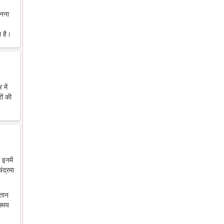
ानना
 है।
में
ों की
 इनमें
ंद्रमा
ंतान
 समय