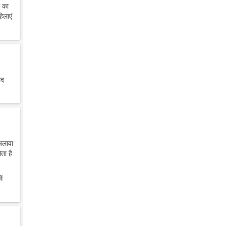
थ का
िलाएं
ाद
 अलावा
ता है
ें