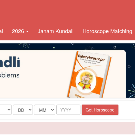
al
2026
Janam Kundali
Horoscope Matching
Date
Month
Year
Get Horoscope