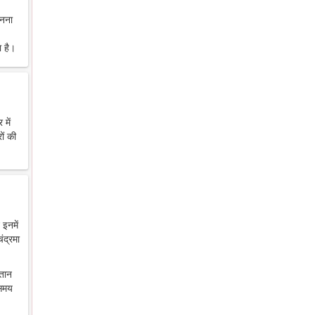
ानना
 है।
में
ों की
 इनमें
ंद्रमा
ंतान
 समय