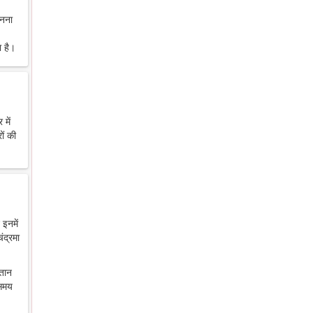
ानना
 है।
में
ों की
 इनमें
ंद्रमा
ंतान
 समय