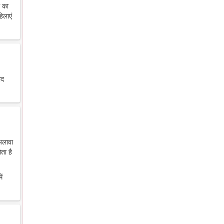
थ का
िलाएं
ाद
 अलावा
ता है
ें