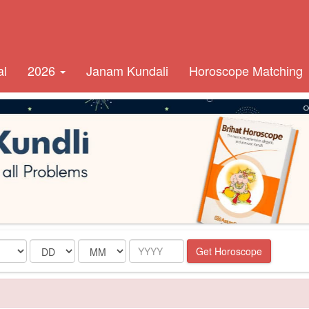
al
2026
Janam Kundali
Horoscope Matching
Date
Month
Year
Get Horoscope