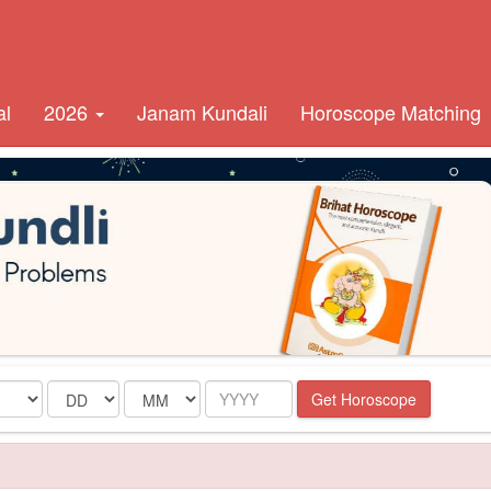
al
2026
Janam Kundali
Horoscope Matching
Date
Month
Year
Get Horoscope