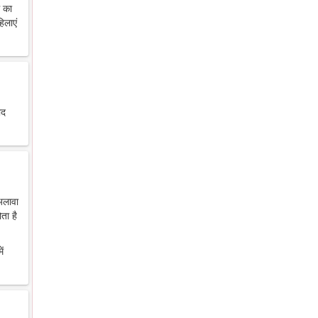
थ का
िलाएं
ाद
 अलावा
ता है
ें