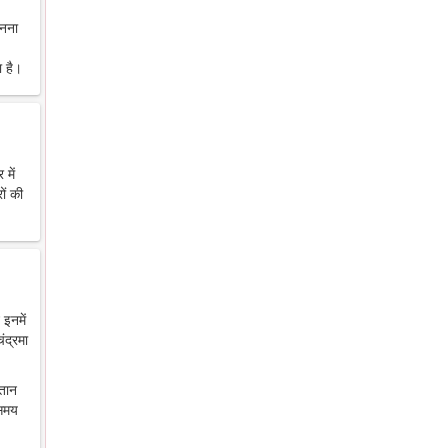
ानना
 है।
में
ों की
 इनमें
ंद्रमा
ंतान
 समय