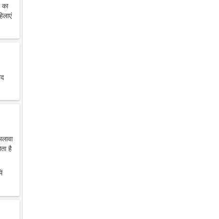
थ का
िलाएं
ाद
 अलावा
ता है
ें