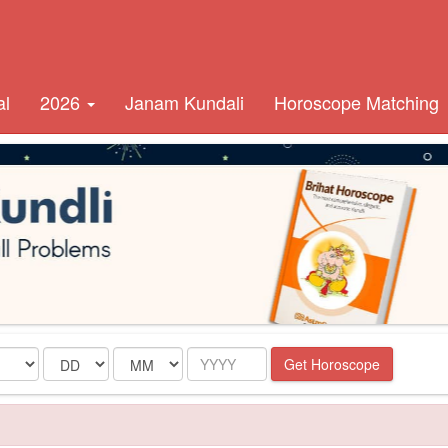
al
2026
Janam Kundali
Horoscope Matching
Date
Month
Year
Get Horoscope