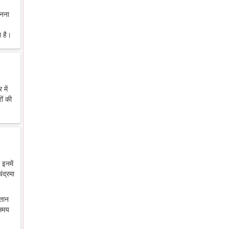
ानना
 है।
में
ों की
 इनमें
ंद्रमा
ंतान
 समय