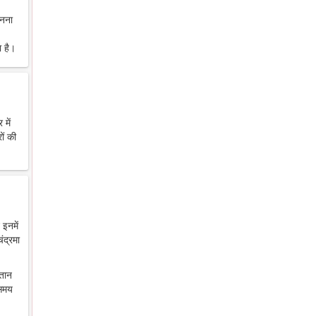
ानना
 है।
में
ों की
 इनमें
ंद्रमा
ंतान
 समय