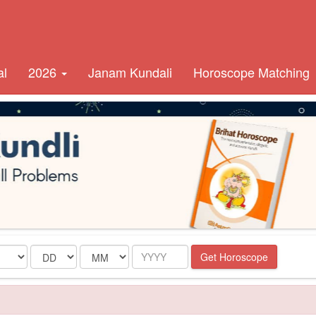
al
2026
Janam Kundali
Horoscope Matching
Date
Month
Year
Get Horoscope