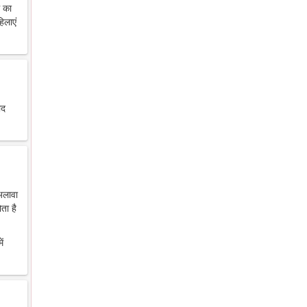
थ का
िलाएं
ाद
 अलावा
ता है
ें