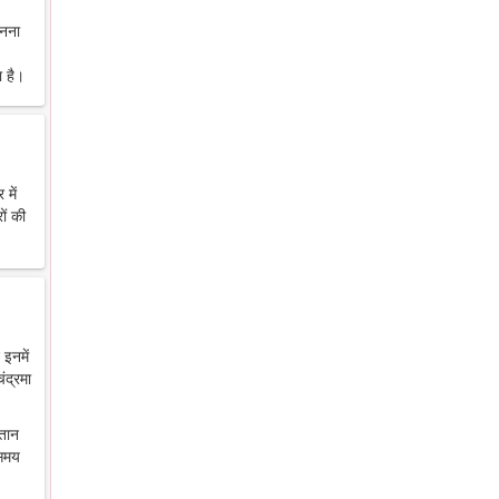
ानना
 है।
में
ों की
 इनमें
ंद्रमा
ंतान
 समय