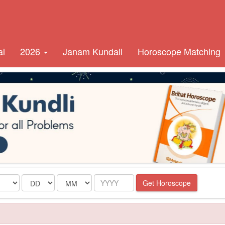
al
2026
Janam Kundali
Horoscope Matching
Date
Month
Year
Get Horoscope