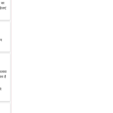
थ का
िलाएं
ाद
 अलावा
ता है
ें