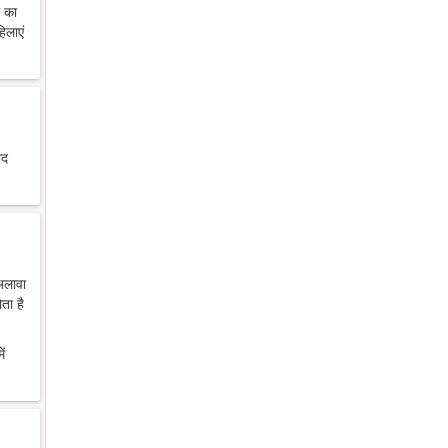
थ का
िलाएं
ाद
 अलावा
ता है
ें