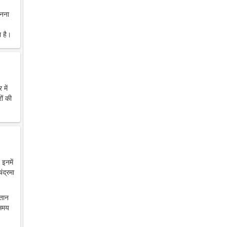
ानना
 है।
में
ों की
 इनमें
ंद्रमा
ंतान
 समय