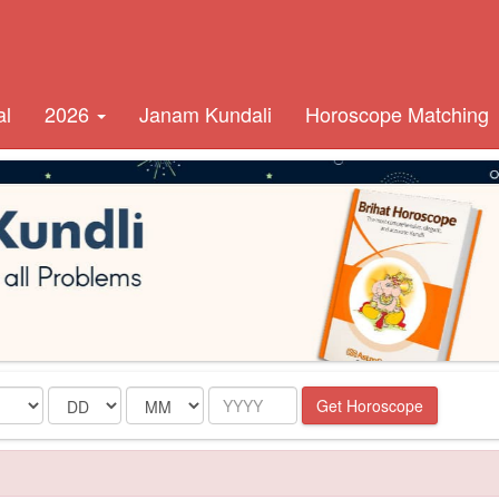
al
2026
Janam Kundali
Horoscope Matching
Date
Month
Year
Get Horoscope