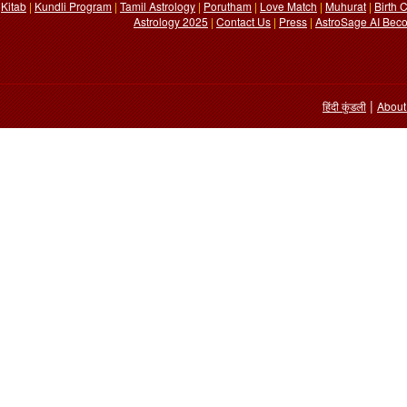
Kitab
|
Kundli Program
|
Tamil Astrology
|
Porutham
|
Love Match
|
Muhurat
|
Birth 
Astrology 2025
|
Contact Us
|
Press
|
AstroSage AI Beco
|
हिंदी कुंडली
About