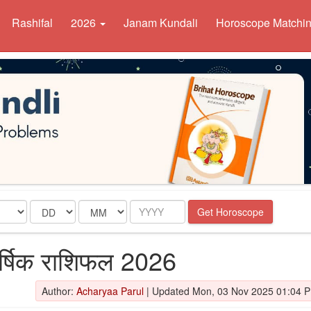
Rashifal
2026
Janam Kundali
Horoscope Matchi
Date
Month
Year
Get Horoscope
ार्षिक राशिफल 2026
Author:
Acharyaa Parul
|
Updated Mon, 03 Nov 2025 01:04 