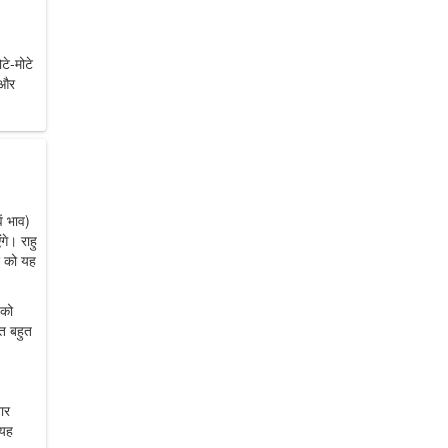
टे-मोटे
 और
ें भाव)
गे। राहु
बर को यह
 को
त बहुत
ार
 यह