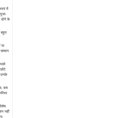
वयं में
पूजा-
 होने के
 बहुत
ं या
 सम्मान
आपको
छोटे
, उनके
गा, बस
 करियर
विशेष
ान नहीं
्य,