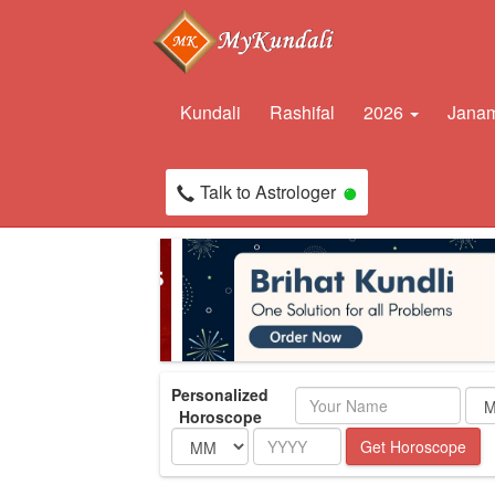
Kundali
Rashifal
2026
Janam
Talk to Astrologer
Personalized
Name
Horoscope
Month
Year
Get Horoscope