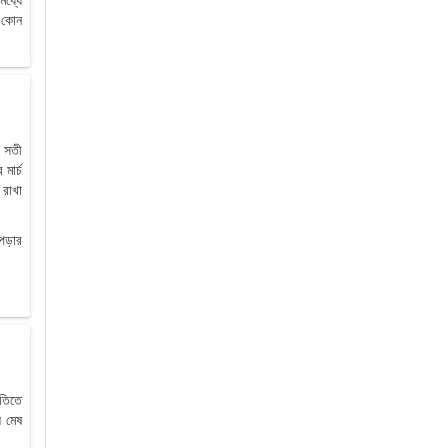
া কোন
ে সতী
মার্চ
 রাখা
পড়ার
িতিতে
ল মেষ