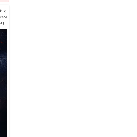
িবাহ,
 জেনে
বে।