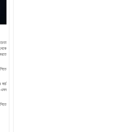
়চেতা
 থেকে
 করতে
াশিতে
মার্চ
 এমন
াশিতে