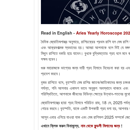
Read in English -
Aries Yearly Horoscope 20
বৈদিক জ্যোতিষশাস্ত্র অনুসারে, রাশিচক্রের প্রথম রাশি হল মেষ রাশ
এবং আক্রমণাত্মক স্বভাবের হয়। আমরা আপনাকে বলে দিই যে মঙ্গল
মিথুন রাশিতে বকরি হয়ে যাবেন। বুধকে বুদ্ধিমত্তার গ্রহ বলে মনে ক
সক্ষম হবেন।
গুরু মহারাজকে ভাগ্যের জন্য দায়ী গ্রহ হিসাবে বিবেচনা করা হয
প্রবেশ করবে।
বৃষভ রাশিতে বসে, বৃহস্পতি মেষ রাশির জাতক/জাতিকাদের জন্য চমৎ
পর্যন্ত, শনি আপনার একাদশ ভাবে অনুকূল অবস্থানে থাকবে এব
পরিস্থিতিতে, আপনাকে জীবনের বিভিন্ন ক্ষেত্রে উত্থান-পতনের মুখ
জ্যোতিষশাস্ত্রে ছায়া গ্রহ হিসাবে পরিচিত রাহু, 18 মে, 2025 পর্
গোচর করবে। বৃহস্পতি, যাকে একটি উপকারী গ্রহ বলা হয়, আপনার জ
আসুন এবার এগিয়ে যাওয়া যাক এবং মেষ রাশিফল 2025 সম্পর্কে জে
এখানে ক্লিক করুন বিনামূল্যে,
নাম থেকে কুন্ডলী মিলানের জন্য
!