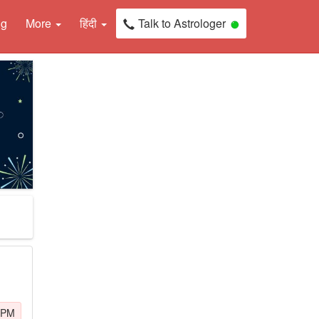
ng
More
हिंदी
Talk to Astrologer
 PM