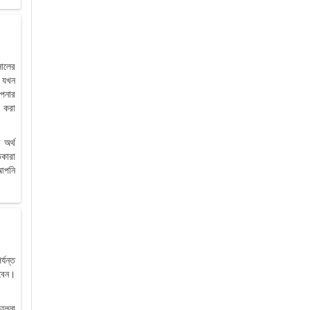
সালের
র যখন
আপনার
া করা
 অর্থ
িকারা
 আপনি
্যন্ত
াবেন।
চালনা