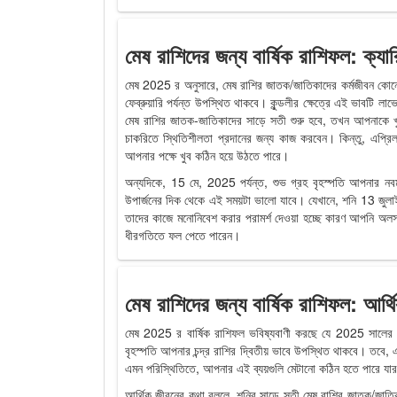
মেষ রাশিদের জন্য বার্ষিক রাশিফল: ক্যার
মেষ 2025 র অনুসারে, মেষ রাশির জাতক/জাতিকাদের কর্মজীবন কোন
ফেব্রুয়ারি পর্যন্ত উপস্থিত থাকবে। কুন্ডলীর ক্ষেত্রে এই ভাবটি লা
মেষ রাশির জাতক-জাতিকাদের সাড়ে সতী শুরু হবে, তখন আপনাকে খুব
চাকরিতে স্থিতিশীলতা প্রদানের জন্য কাজ করবেন। কিন্তু, এপ্
আপনার পক্ষে খুব কঠিন হয়ে উঠতে পারে।
অন্যদিকে, 15 মে, 2025 পর্যন্ত, শুভ গ্রহ বৃহস্পতি আপনার নব
উপার্জনের দিক থেকে এই সময়টা ভালো যাবে। যেখানে, শনি 13 জুল
তাদের কাজে মনোনিবেশ করার পরামর্শ দেওয়া হচ্ছে কারণ আপনি অল
ধীরগতিতে ফল পেতে পারেন।
মেষ রাশিদের জন্য বার্ষিক রাশিফল: আর্থ
মেষ 2025 র বার্ষিক রাশিফল ​​ভবিষ্যবাণী করছে যে 2025 সালের 
বৃহস্পতি আপনার চন্দ্র রাশির দ্বিতীয় ভাবে উপস্থিত থাকবে। তবে
এমন পরিস্থিতিতে, আপনার এই ব্যয়গুলি মেটানো কঠিন হতে পারে যা
আর্থিক জীবনের কথা বললে, শনির সাড়ে সতী মেষ রাশির জাতক/জাতিক