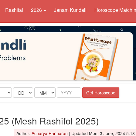
Rashifal
2026
Janam Kundali
Horoscope Matchi
Date
Month
Year
Get Horoscope
025 (Mesh Rashifol 2025)
Author:
Acharya Hariharan
|
Updated Mon, 3 June, 2024 5:13