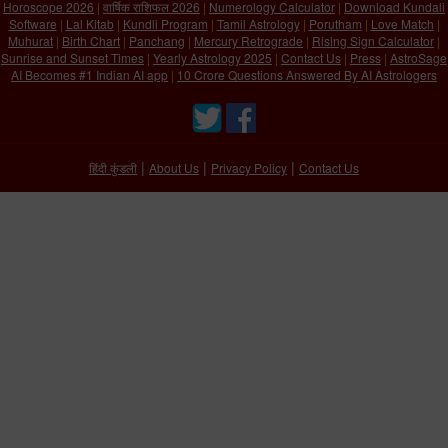
Horoscope 2026
|
वार्षिक राशिफल 2026
|
Numerology Calculator
|
Download Kundali
Software
|
Lal Kitab
|
Kundli Program
|
Tamil Astrology
|
Porutham
|
Love Match
|
Muhurat
|
Birth Chart
|
Panchang
|
Mercury Retrograde
|
Rising Sign Calculator
|
Sunrise and Sunset Times
|
Yearly Astrology 2025
|
Contact Us
|
Press
|
AstroSage
AI Becomes #1 Indian AI app
|
10 Crore Questions Answered By AI Astrologers
|
|
|
हिंदी कुंडली
About Us
Privacy Policy
Contact Us