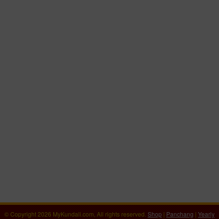
© Copyright 2026 MyKundali.com, All rights reserved.
Shop
|
Panchang
|
Yearly