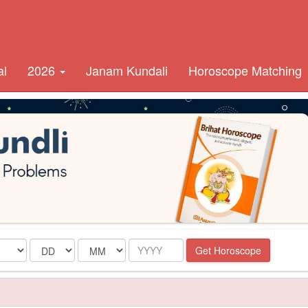
al
2026
Janam Kundali
Horoscope Matching
Date
Month
Year
Get Horoscope