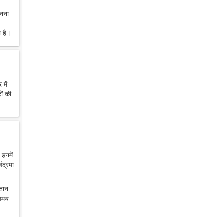
ानना
 है।
में
ों की
 इनमें
ंद्रमा
ंतान
 समय