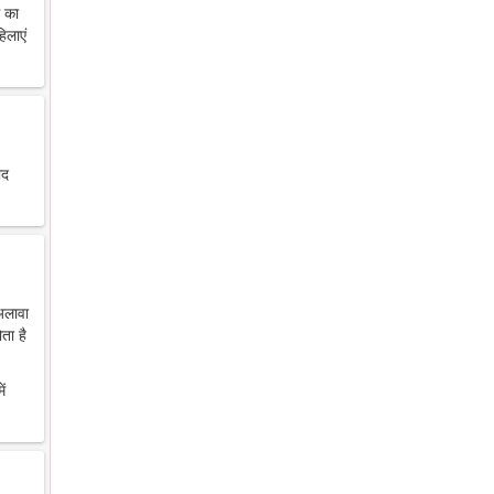
थ का
िलाएं
ाद
 अलावा
ता है
ें