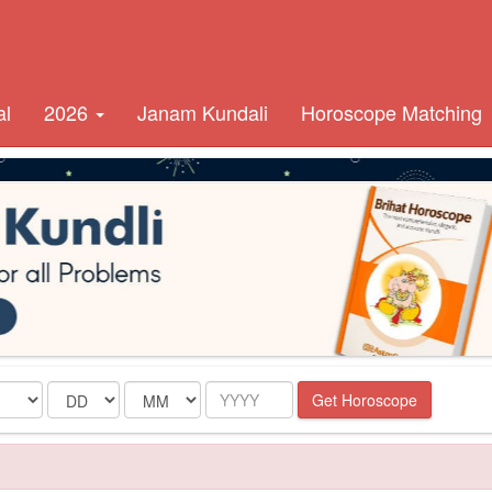
al
2026
Janam Kundali
Horoscope Matching
Date
Month
Year
Get Horoscope