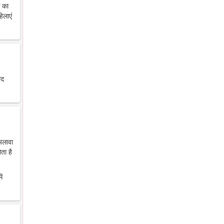
थ का
िलाएं
ाद
 अलावा
ता है
ें