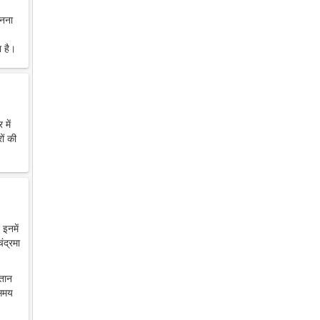
ानना
 है।
में
ों की
 इनमें
ंद्रमा
ंतान
 समय