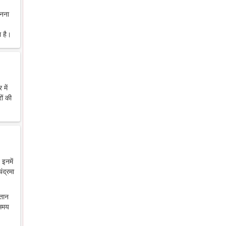
ानना
 है।
में
ों की
 इनमें
ंद्रमा
ंतान
 समय