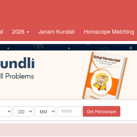
al
2026
Janam Kundali
Horoscope Matching
Date
Month
Year
Get Horoscope