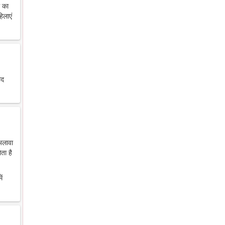
थ का
िलाएं
ाद
 अलावा
ता है
ें