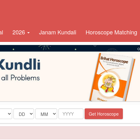
al
2026
Janam Kundali
Horoscope Matching
Date
Month
Year
Get Horoscope