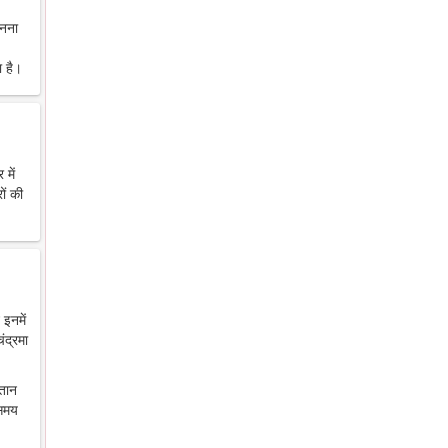
ानना
 है।
में
ों की
 इनमें
ंद्रमा
ंतान
 समय