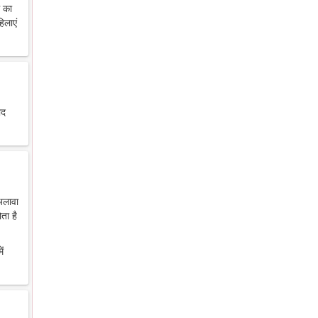
थ का
िलाएं
ाद
 अलावा
ता है
ें