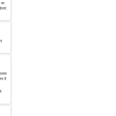
थ का
िलाएं
ाद
 अलावा
ता है
ें