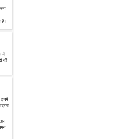
ानना
 है।
में
ों की
 इनमें
ंद्रमा
ंतान
 समय