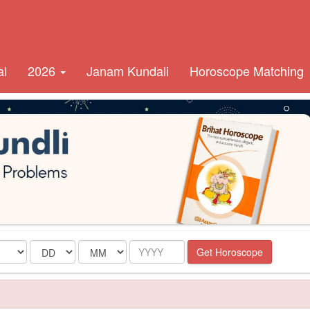
al
2026
Janam Kundali
Horoscope Matching
Date
Month
Year
Get Horoscope