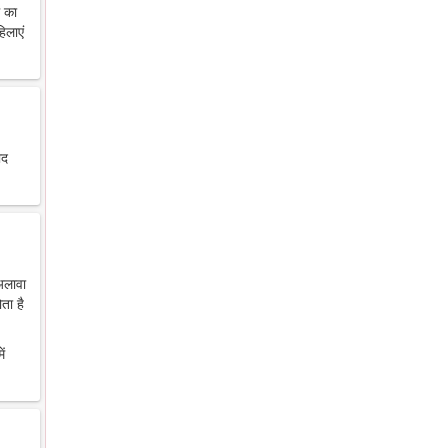
थ का
िलाएं
ाद
 अलावा
ता है
ें