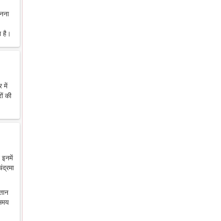
ानना
 है।
में
ों की
 इनमें
ंद्रमा
ंतान
 समय