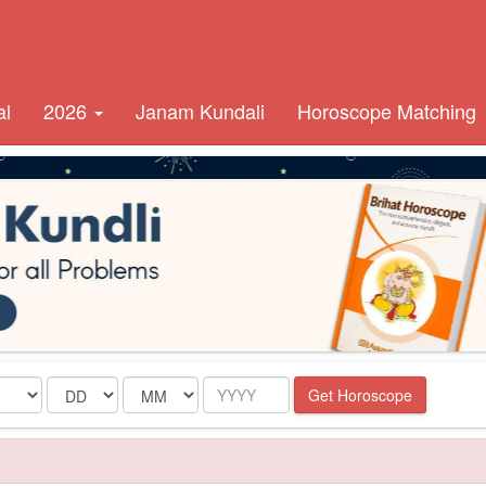
al
2026
Janam Kundali
Horoscope Matching
Date
Month
Year
Get Horoscope